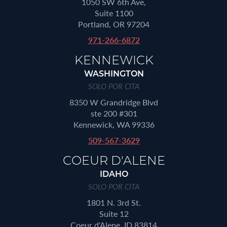
1050 SW 6th Ave,
Suite 1100
Portland, OR 97204
971-266-6872
KENNEWICK
WASHINGTON
SOLO POR CITA
8350 W Grandridge Blvd
ste 200 #301
Kennewick, WA 99336
509-567-3629
COEUR D'ALENE
IDAHO
SOLO POR CITA
1801 N. 3rd St.
Suite 12
Coeur d'Alene, ID 83814