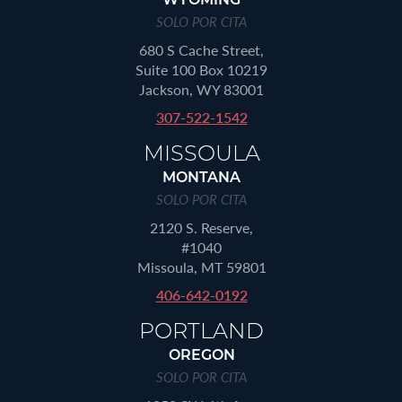
WYOMING
SOLO POR CITA
680 S Cache Street,
Suite 100 Box 10219
Jackson, WY 83001
307-522-1542
MISSOULA
MONTANA
SOLO POR CITA
2120 S. Reserve,
#1040
Missoula, MT 59801
406-642-0192
PORTLAND
OREGON
SOLO POR CITA