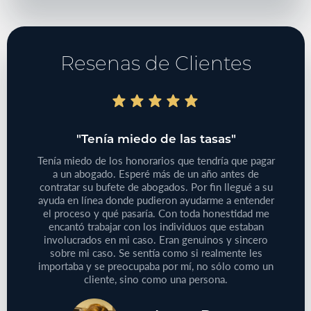
Resenas de Clientes
do"
"Tenía miedo de las tasas"
"T
bajo
Tenía miedo de los honorarios que tendría que pagar
iones
a un abogado. Esperé más de un año antes de
Tenía
 de su
contratar su bufete de abogados. Por fin llegué a su
pequeño
reclamo
ayuda en línea donde pudieron ayudarme a entender
que
e este
el proceso y qué pasaría. Con toda honestidad me
médic
aprecie
encantó trabajar con los individuos que estaban
Defini
ersonas
involucrados en mi caso. Eran genuinos y sincero
no
cliente!
sobre mi caso. Se sentía como si realmente les
proble
importaba y se preocupaba por mí, no sólo como un
cliente, sino como una persona.