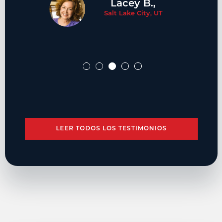
Lacey B.,
Salt Lake City, UT
LEER TODOS LOS TESTIMONIOS