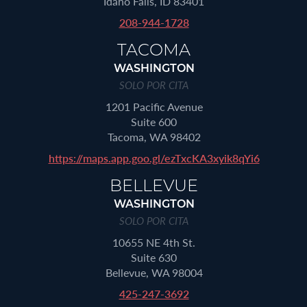
Idaho Falls, ID 83401
208-944-1728
TACOMA
WASHINGTON
SOLO POR CITA
1201 Pacific Avenue
Suite 600
Tacoma, WA 98402
https://maps.app.goo.gl/ezTxcKA3xyik8qYi6
BELLEVUE
WASHINGTON
SOLO POR CITA
10655 NE 4th St.
Suite 630
Bellevue, WA 98004
425-247-3692