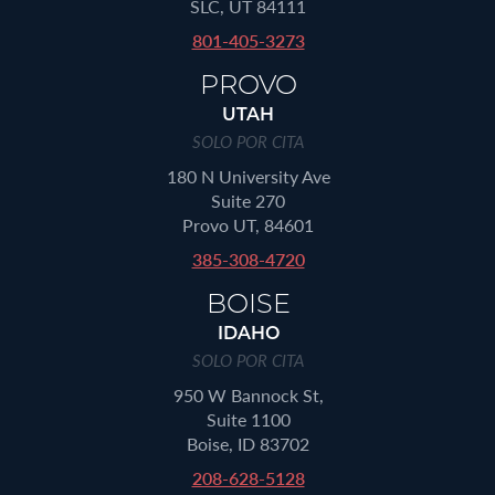
SLC, UT 84111
801-405-3273
PROVO
UTAH
SOLO POR CITA
180 N University Ave
Suite 270
Provo UT, 84601
385-308-4720
BOISE
IDAHO
SOLO POR CITA
950 W Bannock St,
Suite 1100
Boise, ID 83702
208-628-5128