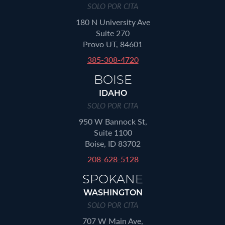
SOLO POR CITA
180 N University Ave
Suite 270
Provo UT, 84601
385-308-4720
BOISE
IDAHO
SOLO POR CITA
950 W Bannock St,
Suite 1100
Boise, ID 83702
208-628-5128
SPOKANE
WASHINGTON
SOLO POR CITA
707 W Main Ave,