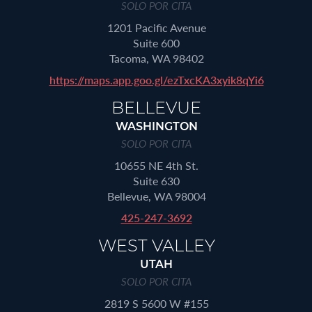
SOLO POR CITA
1201 Pacific Avenue
Suite 600
Tacoma, WA 98402
https://maps.app.goo.gl/ezTxcKA3xyik8qYi6
BELLEVUE
WASHINGTON
SOLO POR CITA
10655 NE 4th St.
Suite 630
Bellevue, WA 98004
425-247-3692
WEST VALLEY
UTAH
SOLO POR CITA
2819 S 5600 W #155