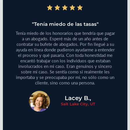
do"
"Tenía miedo de las tasas"
"T
bajo
Tenía miedo de los honorarios que tendría que pagar
iones
a un abogado. Esperé más de un año antes de
Tenía
 de su
contratar su bufete de abogados. Por fin llegué a su
pequeño
reclamo
ayuda en línea donde pudieron ayudarme a entender
que
e este
el proceso y qué pasaría. Con toda honestidad me
médic
aprecie
encantó trabajar con los individuos que estaban
Defini
ersonas
involucrados en mi caso. Eran genuinos y sincero
no
cliente!
sobre mi caso. Se sentía como si realmente les
proble
importaba y se preocupaba por mí, no sólo como un
cliente, sino como una persona.
Lacey B.,
Salt Lake City, UT