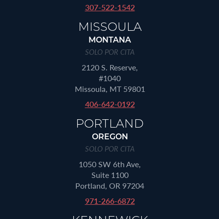
307-522-1542
MISSOULA
MONTANA
SOLO POR CITA
2120 S. Reserve,
#1040
Missoula, MT 59801
406-642-0192
PORTLAND
OREGON
SOLO POR CITA
1050 SW 6th Ave,
Suite 1100
Portland, OR 97204
971-266-6872