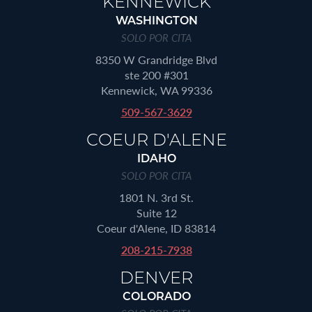
KENNEWICK
WASHINGTON
SOLO POR CITA
8350 W Grandridge Blvd
ste 200 #301
Kennewick, WA 99336
509-567-3629
COEUR D'ALENE
IDAHO
SOLO POR CITA
1801 N. 3rd St.
Suite 12
Coeur d'Alene, ID 83814
208-215-7938
DENVER
COLORADO