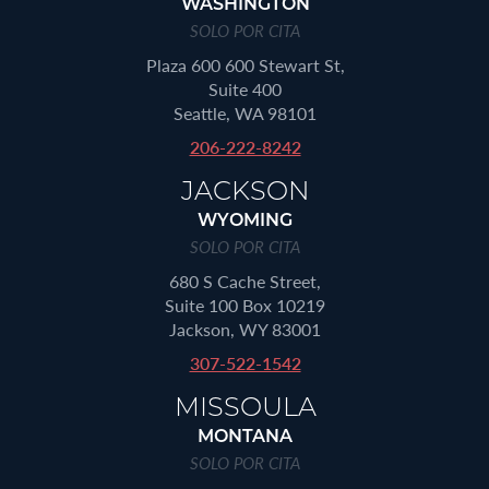
WASHINGTON
SOLO POR CITA
Plaza 600 600 Stewart St,
Suite 400
Seattle, WA 98101
206-222-8242
JACKSON
WYOMING
SOLO POR CITA
680 S Cache Street,
Suite 100 Box 10219
Jackson, WY 83001
307-522-1542
MISSOULA
MONTANA
SOLO POR CITA