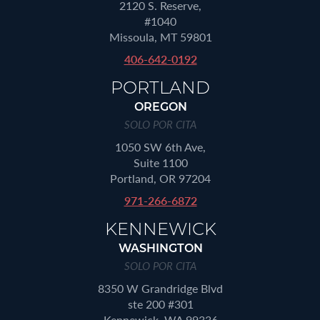
2120 S. Reserve,
#1040
Missoula, MT 59801
406-642-0192
PORTLAND
OREGON
SOLO POR CITA
1050 SW 6th Ave,
Suite 1100
Portland, OR 97204
971-266-6872
KENNEWICK
WASHINGTON
SOLO POR CITA
8350 W Grandridge Blvd
ste 200 #301
Kennewick, WA 99336