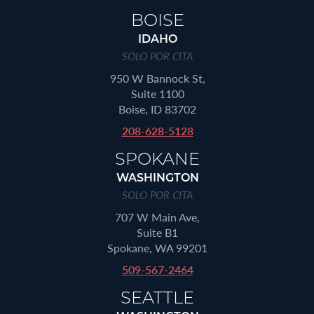
BOISE
IDAHO
SOLO POR CITA
950 W Bannock St,
Suite 1100
Boise, ID 83702
208-628-5128
SPOKANE
WASHINGTON
SOLO POR CITA
707 W Main Ave,
Suite B1
Spokane, WA 99201
509-567-2464
SEATTLE