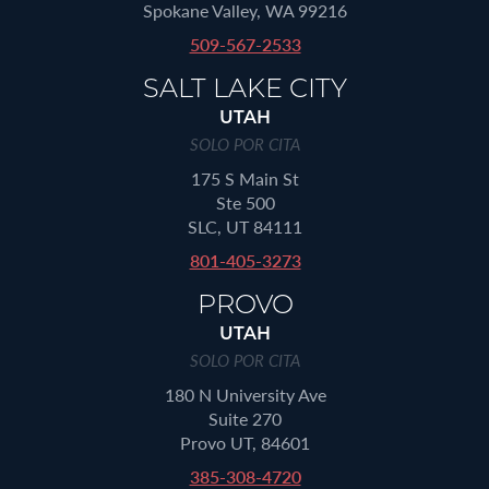
Spokane Valley, WA 99216
509-567-2533
SALT LAKE CITY
UTAH
SOLO POR CITA
175 S Main St
Ste 500
SLC, UT 84111
801-405-3273
PROVO
UTAH
SOLO POR CITA
180 N University Ave
Suite 270
Provo UT, 84601
385-308-4720