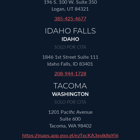
196 S. 100 W. Suite 350
Logan, UT 84321
385-425-4677
IDAHO FALLS
IDAHO
SOLO POR CITA
1846 1st Street Suite 111
Idaho Falls, ID 83401
208-944-1728
TACOMA
WASHINGTON
SOLO POR CITA
1201 Pacific Avenue
Suite 600
Tacoma, WA 98402
https://maps.app.goo.gl/ezTxcKA3xyik8qYi6