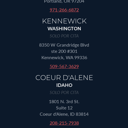
Portland, OR 97204
971-266-6872
KENNEWICK
WASHINGTON
SOLO POR CITA
8350 W Grandridge Blvd
ste 200 #301
Kennewick, WA 99336
509-567-3629
COEUR D'ALENE
IDAHO
SOLO POR CITA
1801 N. 3rd St.
Suite 12
Coeur d'Alene, ID 83814
208-215-7938