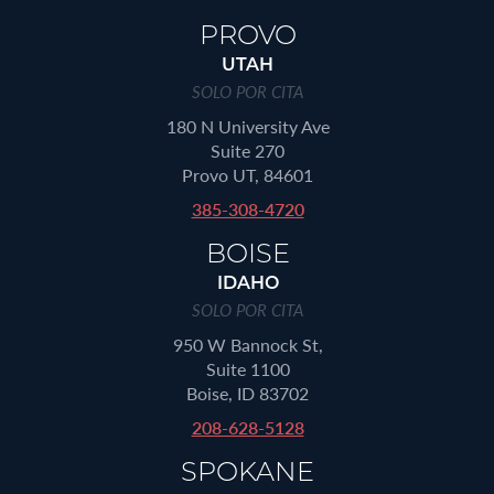
PROVO
UTAH
SOLO POR CITA
180 N University Ave
Suite 270
Provo UT, 84601
385-308-4720
BOISE
IDAHO
SOLO POR CITA
950 W Bannock St,
Suite 1100
Boise, ID 83702
208-628-5128
SPOKANE