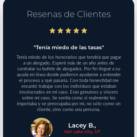
Resenas de Clientes
do"
"Tenía miedo de las tasas"
"T
bajo
Tenía miedo de los honorarios que tendría que pagar
iones
a un abogado. Esperé más de un año antes de
Tenía
 de su
contratar su bufete de abogados. Por fin llegué a su
pequeño
reclamo
ayuda en línea donde pudieron ayudarme a entender
que
e este
el proceso y qué pasaría. Con toda honestidad me
médic
aprecie
encantó trabajar con los individuos que estaban
Defini
ersonas
involucrados en mi caso. Eran genuinos y sincero
no
cliente!
sobre mi caso. Se sentía como si realmente les
proble
importaba y se preocupaba por mí, no sólo como un
cliente, sino como una persona.
Lacey B.,
Salt Lake City, UT