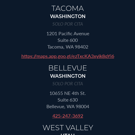
TACOMA
WASHINGTON
SOLO POR CITA
1201 Pacific Avenue
Suite 600
Tacoma, WA 98402
https://maps.app.goo.gl/ezTxcKA3xyik8qYi6
BELLEVUE
WASHINGTON
SOLO POR CITA
10655 NE 4th St.
Suite 630
Bellevue, WA 98004
425-247-3692
WEST VALLEY