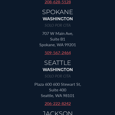
208-628-5128
SPOKANE
WASHINGTON
SOLO POR CITA
707 W Main Ave,
Suite B1
Spokane, WA 99201
509-567-2464
SEATTLE
WASHINGTON
SOLO POR CITA
Plaza 600 600 Stewart St,
Suite 400
Seattle, WA 98101
206-222-8242
JACKSON