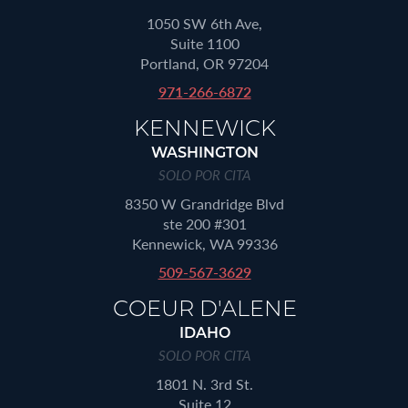
1050 SW 6th Ave,
Suite 1100
Portland, OR 97204
971-266-6872
KENNEWICK
WASHINGTON
SOLO POR CITA
8350 W Grandridge Blvd
ste 200 #301
Kennewick, WA 99336
509-567-3629
COEUR D'ALENE
IDAHO
SOLO POR CITA
1801 N. 3rd St.
Suite 12