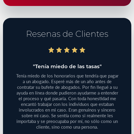
Resenas de Clientes
do"
"Tenía miedo de las tasas"
"T
bajo
Tenía miedo de los honorarios que tendría que pagar
iones
a un abogado. Esperé más de un año antes de
Tenía
 de su
contratar su bufete de abogados. Por fin llegué a su
pequeño
reclamo
ayuda en línea donde pudieron ayudarme a entender
que
e este
el proceso y qué pasaría. Con toda honestidad me
médic
aprecie
encantó trabajar con los individuos que estaban
Defini
ersonas
involucrados en mi caso. Eran genuinos y sincero
no
cliente!
sobre mi caso. Se sentía como si realmente les
proble
importaba y se preocupaba por mí, no sólo como un
cliente, sino como una persona.