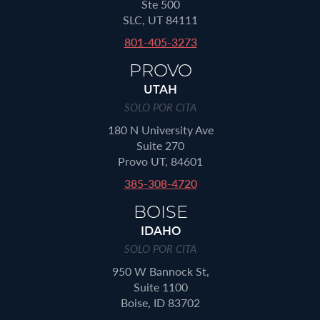
Ste 500
SLC, UT 84111
801-405-3273
PROVO
UTAH
SOLO POR CITA
180 N University Ave
Suite 270
Provo UT, 84601
385-308-4720
BOISE
IDAHO
SOLO POR CITA
950 W Bannock St,
Suite 1100
Boise, ID 83702