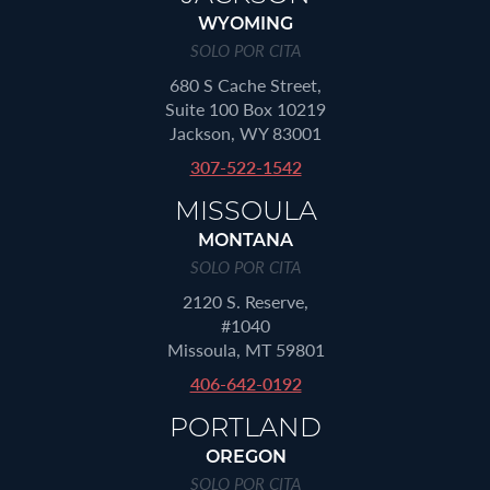
WYOMING
SOLO POR CITA
680 S Cache Street,
Suite 100 Box 10219
Jackson, WY 83001
307-522-1542
MISSOULA
MONTANA
SOLO POR CITA
2120 S. Reserve,
#1040
Missoula, MT 59801
406-642-0192
PORTLAND
OREGON
SOLO POR CITA