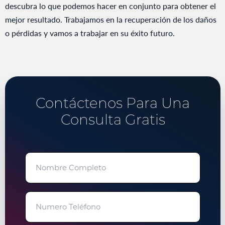
descubra lo que podemos hacer en conjunto para obtener el
mejor resultado. Trabajamos en la recuperación de los daños
o pérdidas y vamos a trabajar en su éxito futuro.
Contáctenos Para Una
Consulta Gratis
"
" señala los campos obligatorios
Nombre
Completo
Numero
Teléfono