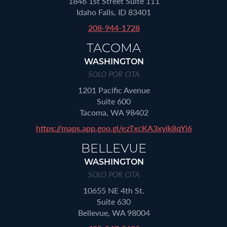
1846 1st Street Suite 111
Idaho Falls, ID 83401
208-944-1728
TACOMA
WASHINGTON
SOLO POR CITA
1201 Pacific Avenue
Suite 600
Tacoma, WA 98402
https://maps.app.goo.gl/ezTxcKA3xyik8qYi6
BELLEVUE
WASHINGTON
SOLO POR CITA
10655 NE 4th St.
Suite 630
Bellevue, WA 98004