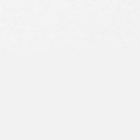
"Estaba preocupada por todo
el papeleo"
Antes de llamar a su empresa tuve dos
grandes preocupaciones. Una era que
no quería hacer más papeleo, y ese
miedo se resolvió cuando tuve que
hacer muy poco, pero Craig Swapp y
Assoc. Hizo la mayor parte de ella, y