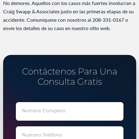
No demores. Aquellos con los casos más fuertes involucran a
Craig Swapp & Associates justo en las primeras etapas de su
accidente. Comuníquese con nosotros al 208-331-0167 o
envíe los detalles de su caso en nuestro sitio web.
Contáctenos Para Una
Consulta Gratis
"
" señala los campos obligatorios
Nombre
Completo
Numero
Teléfono