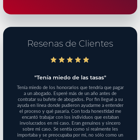
Resenas de Clientes
do"
"Tenía miedo de las tasas"
"T
bajo
Tenía miedo de los honorarios que tendría que pagar
iones
a un abogado. Esperé más de un año antes de
Tenía
 de su
contratar su bufete de abogados. Por fin llegué a su
pequeño
reclamo
ayuda en línea donde pudieron ayudarme a entender
que
e este
el proceso y qué pasaría. Con toda honestidad me
médic
aprecie
encantó trabajar con los individuos que estaban
Defini
ersonas
involucrados en mi caso. Eran genuinos y sincero
no
cliente!
sobre mi caso. Se sentía como si realmente les
proble
importaba y se preocupaba por mí, no sólo como un