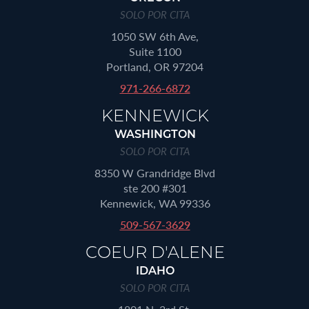
SOLO POR CITA
1050 SW 6th Ave,
Suite 1100
Portland, OR 97204
971-266-6872
KENNEWICK
WASHINGTON
SOLO POR CITA
8350 W Grandridge Blvd
ste 200 #301
Kennewick, WA 99336
509-567-3629
COEUR D'ALENE
IDAHO
SOLO POR CITA