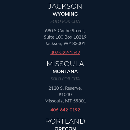
JACKSON
WYOMING
SOLO POR CITA
680 S Cache Street,
Suite 100 Box 10219
Jackson, WY 83001
307-522-1542
MISSOULA
MONTANA
SOLO POR CITA
2120 S. Reserve,
#1040
Missoula, MT 59801
406-642-0192
PORTLAND
OREGON