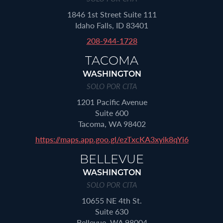
1846 1st Street Suite 111
Idaho Falls, ID 83401
208-944-1728
TACOMA
WASHINGTON
SOLO POR CITA
1201 Pacific Avenue
Suite 600
Tacoma, WA 98402
https://maps.app.goo.gl/ezTxcKA3xyik8qYi6
BELLEVUE
WASHINGTON
SOLO POR CITA
10655 NE 4th St.
Suite 630
Bellevue, WA 98004