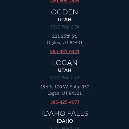
480-605-2499
OGDEN
UTAH
SOLO POR CITA
221 25th St.
Ogden, UT 84401
385-481-6421
LOGAN
UTAH
SOLO POR CITA
196 S. 100 W. Suite 350
Logan, UT 84321
385-425-4677
IDAHO FALLS
IDAHO
SOLO POR CITA