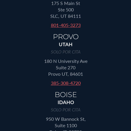
175 S Main St
Ste 500
SLC, UT 84111
801-405-3273
PROVO
UTAH
SOLO POR CITA
180 N University Ave
Suite 270
Provo UT, 84601
385-308-4720
BOISE
IDAHO
SOLO POR CITA
950 W Bannock St,
Suite 1100