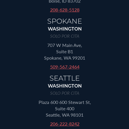
Boise, ID 83702
208-628-5128
SPOKANE
WASHINGTON
SOLO POR CITA
707 W Main Ave,
Suite B1
Spokane, WA 99201
509-567-2464
SEATTLE
WASHINGTON
SOLO POR CITA
Plaza 600 600 Stewart St,
Suite 400
Seattle, WA 98101
206-222-8242