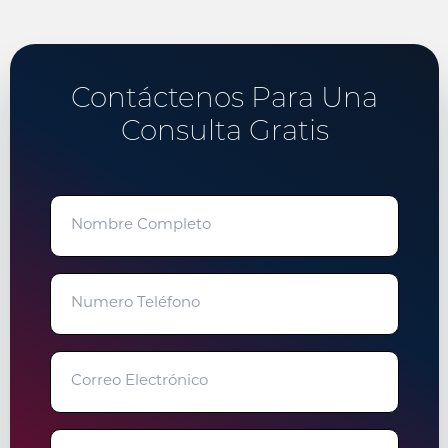
Contáctenos Para Una
Consulta Gratis
"
" señala los campos obligatorios
Nombre
Completo
Numero
Teléfono
Correo
Electrónico
Breve