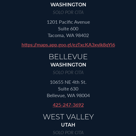
WASHINGTON
SOLO POR CITA
1201 Pacific Avenue
Suite 600
Tacoma, WA 98402
https://maps.app.goo.gl/ezTxcKA3xyik8qYi6
BELLEVUE
WASHINGTON
SOLO POR CITA
10655 NE 4th St.
Suite 630
Bellevue, WA 98004
425-247-3692
WEST VALLEY
UTAH
SOLO POR CITA