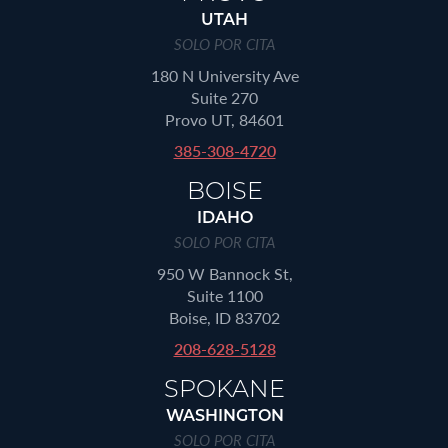
UTAH
SOLO POR CITA
180 N University Ave
Suite 270
Provo UT, 84601
385-308-4720
BOISE
IDAHO
SOLO POR CITA
950 W Bannock St,
Suite 1100
Boise, ID 83702
208-628-5128
SPOKANE
WASHINGTON
SOLO POR CITA