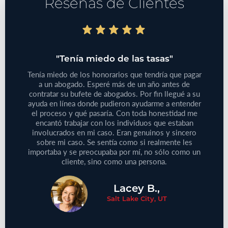
Resenas de Clientes
do"
"Tenía miedo de las tasas"
"T
bajo
Tenía miedo de los honorarios que tendría que pagar
iones
a un abogado. Esperé más de un año antes de
Tenía
 de su
contratar su bufete de abogados. Por fin llegué a su
pequeño
reclamo
ayuda en línea donde pudieron ayudarme a entender
que
e este
el proceso y qué pasaría. Con toda honestidad me
médic
aprecie
encantó trabajar con los individuos que estaban
Defini
ersonas
involucrados en mi caso. Eran genuinos y sincero
no
cliente!
sobre mi caso. Se sentía como si realmente les
proble
importaba y se preocupaba por mí, no sólo como un
cliente, sino como una persona.
Lacey B.,
Salt Lake City, UT