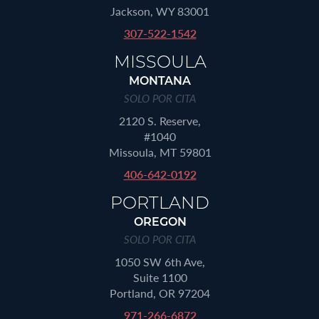
Jackson, WY 83001
307-522-1542
MISSOULA
MONTANA
SOLO POR CITA
2120 S. Reserve,
#1040
Missoula, MT 59801
406-642-0192
PORTLAND
OREGON
SOLO POR CITA
1050 SW 6th Ave,
Suite 1100
Portland, OR 97204
971-266-6872