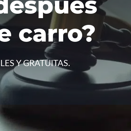
 después
e carro?
LES Y GRATUITAS.