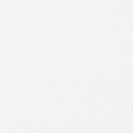
Correo
Electrónico
Breve
Descripción
de
Su
Caso
Enviar mensaje
o llamar:
800-404-9000