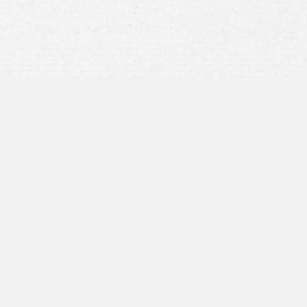
"Estaba preocupada por todo
el papeleo"
Antes de llamar a su empresa tuve dos
grandes preocupaciones. Una era que
no quería hacer más papeleo, y ese
miedo se resolvió cuando tuve que
hacer muy poco, pero Craig Swapp y
Assoc. Hizo la mayor parte de ella, y
cuando tuve que venir a firmar papeles