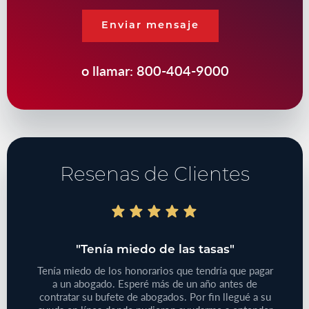
Enviar mensaje
o llamar:
800-404-9000
Resenas de Clientes
do"
"Tenía miedo de las tasas"
"T
bajo
Tenía miedo de los honorarios que tendría que pagar
iones
a un abogado. Esperé más de un año antes de
Tenía
 de su
contratar su bufete de abogados. Por fin llegué a su
pequeño