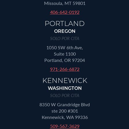
Missoula, MT 59801
406-642-0192
PORTLAND
OREGON
SOLO POR CITA
1050 SW 6th Ave,
Suite 1100
Portland, OR 97204
971-266-6872
KENNEWICK
WASHINGTON
SOLO POR CITA
8350 W Grandridge Blvd
ste 200 #301
Kennewick, WA 99336
509-567-3629