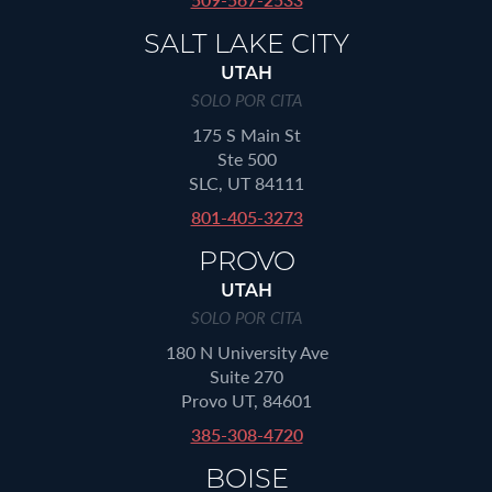
SALT LAKE CITY
UTAH
SOLO POR CITA
175 S Main St
Ste 500
SLC, UT 84111
801-405-3273
PROVO
UTAH
SOLO POR CITA
180 N University Ave
Suite 270
Provo UT, 84601
385-308-4720
BOISE