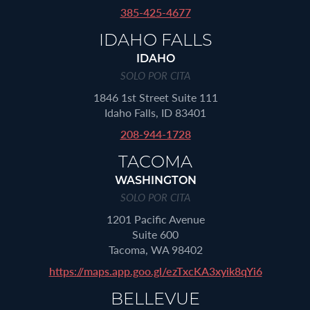
385-425-4677
IDAHO FALLS
IDAHO
SOLO POR CITA
1846 1st Street Suite 111
Idaho Falls, ID 83401
208-944-1728
TACOMA
WASHINGTON
SOLO POR CITA
1201 Pacific Avenue
Suite 600
Tacoma, WA 98402
https://maps.app.goo.gl/ezTxcKA3xyik8qYi6
BELLEVUE