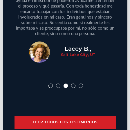
reclamo
ayuda en línea donde pudieron ayudarme a entender
que
e este
el proceso y qué pasaría. Con toda honestidad me
médic
aprecie
encantó trabajar con los individuos que estaban
Defini
ersonas
involucrados en mi caso. Eran genuinos y sincero
no
cliente!
sobre mi caso. Se sentía como si realmente les
proble
importaba y se preocupaba por mí, no sólo como un
cliente, sino como una persona.
Lacey B.,
Salt Lake City, UT
LEER TODOS LOS TESTIMONIOS