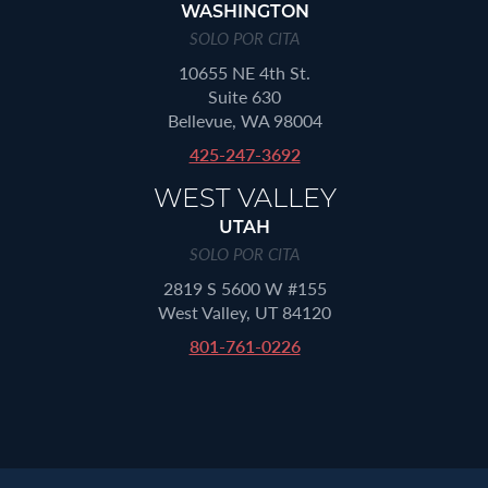
WASHINGTON
SOLO POR CITA
10655 NE 4th St.
Suite 630
Bellevue, WA 98004
425-247-3692
WEST VALLEY
UTAH
SOLO POR CITA
2819 S 5600 W #155
West Valley, UT 84120
801-761-0226