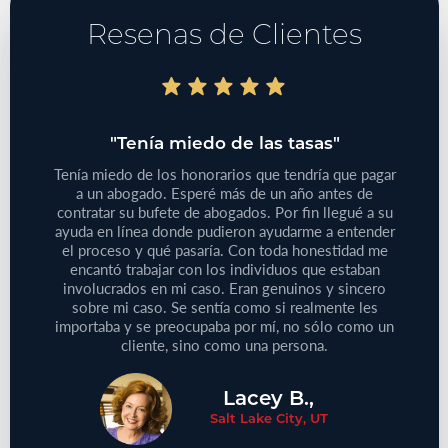
Resenas de Clientes
do"
"Tenía miedo de las tasas"
"T
bajo
Tenía miedo de los honorarios que tendría que pagar
iones
a un abogado. Esperé más de un año antes de
Tenía
 de su
contratar su bufete de abogados. Por fin llegué a su
pequeño
reclamo
ayuda en línea donde pudieron ayudarme a entender
que
e este
el proceso y qué pasaría. Con toda honestidad me
médic
aprecie
encantó trabajar con los individuos que estaban
Defini
ersonas
involucrados en mi caso. Eran genuinos y sincero
no
cliente!
sobre mi caso. Se sentía como si realmente les
proble
importaba y se preocupaba por mí, no sólo como un
cliente, sino como una persona.
Lacey B.,
Salt Lake City, UT