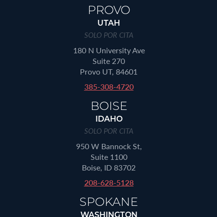
PROVO
UTAH
SOLO POR CITA
180 N University Ave
Suite 270
Provo UT, 84601
385-308-4720
BOISE
IDAHO
SOLO POR CITA
950 W Bannock St,
Suite 1100
Boise, ID 83702
208-628-5128
SPOKANE
WASHINGTON