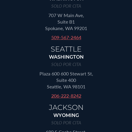
SOLO POR CITA
707 W Main Ave,
Suite B1
Spokane, WA 99201
509-567-2464
SEATTLE
WASHINGTON
SOLO POR CITA
Plaza 600 600 Stewart St,
Suite 400
Seattle, WA 98101
206-222-8242
JACKSON
WYOMING
SOLO POR CITA
680 S Cache Street,