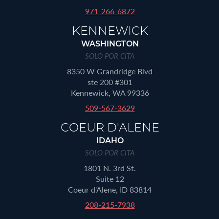
971-266-6872
KENNEWICK
WASHINGTON
SOLO POR CITA
8350 W Grandridge Blvd
ste 200 #301
Kennewick, WA 99336
509-567-3629
COEUR D'ALENE
IDAHO
SOLO POR CITA
1801 N. 3rd St.
Suite 12
Coeur d'Alene, ID 83814
208-215-7938