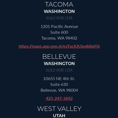
TACOMA
WASHINGTON
SOLO POR CITA
1201 Pacific Avenue
Suite 600
Tacoma, WA 98402
https://maps.app.goo.gl/ezTxcKA3xyik8qYi6
BELLEVUE
WASHINGTON
SOLO POR CITA
10655 NE 4th St.
Suite 630
Bellevue, WA 98004
425-247-3692
WEST VALLEY
UTAH