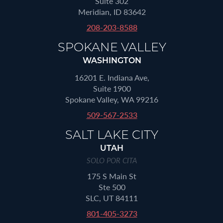
Suite 302
Meridian, ID 83642
208-203-8588
SPOKANE VALLEY
WASHINGTON
16201 E. Indiana Ave,
Suite 1900
Spokane Valley, WA 99216
509-567-2533
SALT LAKE CITY
UTAH
SOLO POR CITA
175 S Main St
Ste 500
SLC, UT 84111
801-405-3273