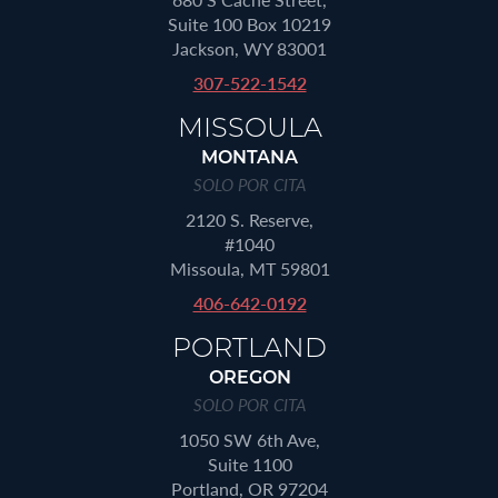
Suite 100 Box 10219
Jackson, WY 83001
307-522-1542
MISSOULA
MONTANA
SOLO POR CITA
2120 S. Reserve,
#1040
Missoula, MT 59801
406-642-0192
PORTLAND
OREGON
SOLO POR CITA
1050 SW 6th Ave,
Suite 1100
Portland, OR 97204