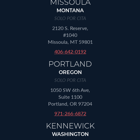
MISSOULA
MONTANA
SOLO POR CITA
2120 S. Reserve,
#1040
Missoula, MT 59801
406-642-0192
PORTLAND
OREGON
SOLO POR CITA
1050 SW 6th Ave,
Suite 1100
Portland, OR 97204
971-266-6872
KENNEWICK
WASHINGTON