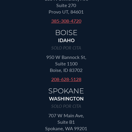
Suite 270
Provo UT, 84601
385-308-4720
BOISE
IDAHO
SOLO POR CITA
950 W Bannock St,
Suite 1100
Boise, ID 83702
208-628-5128
SPOKANE
WASHINGTON
SOLO POR CITA
707 W Main Ave,
Suite B1
Spokane, WA 99201