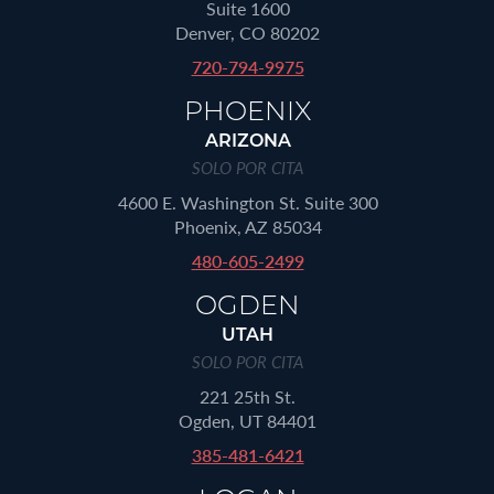
Suite 1600
Denver, CO 80202
720-794-9975
PHOENIX
ARIZONA
SOLO POR CITA
4600 E. Washington St. Suite 300
Phoenix, AZ 85034
480-605-2499
OGDEN
UTAH
SOLO POR CITA
221 25th St.
Ogden, UT 84401
385-481-6421