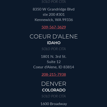
SOLO POR CITA
8350 W Grandridge Blvd
ste 200 #301
Kennewick, WA 99336
509-567-3629
COEUR D'ALENE
IDAHO
SOLO POR CITA
1801 N. 3rd St.
Suite 12
Coeur d'Alene, ID 83814
208-215-7938
DENVER
COLORADO
SOLO POR CITA
1600 Broadway