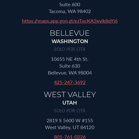
Suite 600
Tacoma, WA 98402
https://maps.app.goo.gl/ezTxcKA3xyik8qYi6
BELLEVUE
WASHINGTON
SOLO POR CITA
10655 NE 4th St.
Suite 630
Bellevue, WA 98004
425-247-3692
WEST VALLEY
UTAH
SOLO POR CITA
2819 S 5600 W #155
West Valley, UT 84120
801-761-0226