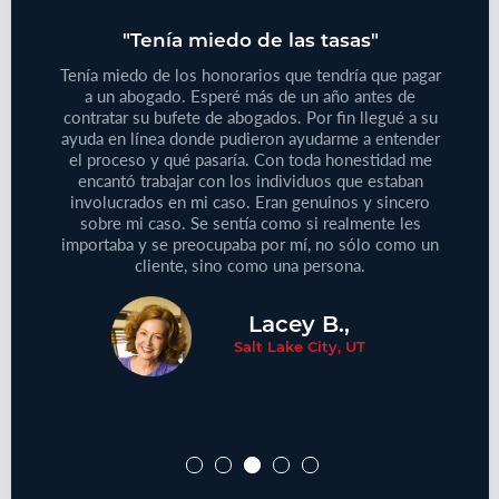
do"
"Tenía miedo de las tasas"
"T
bajo
Tenía miedo de los honorarios que tendría que pagar
iones
a un abogado. Esperé más de un año antes de
Tenía
 de su
contratar su bufete de abogados. Por fin llegué a su
pequeño
reclamo
ayuda en línea donde pudieron ayudarme a entender
que
e este
el proceso y qué pasaría. Con toda honestidad me
médic
aprecie
encantó trabajar con los individuos que estaban
Defini
ersonas
involucrados en mi caso. Eran genuinos y sincero
no
cliente!
sobre mi caso. Se sentía como si realmente les
proble
importaba y se preocupaba por mí, no sólo como un
cliente, sino como una persona.
Lacey B.,
Salt Lake City, UT