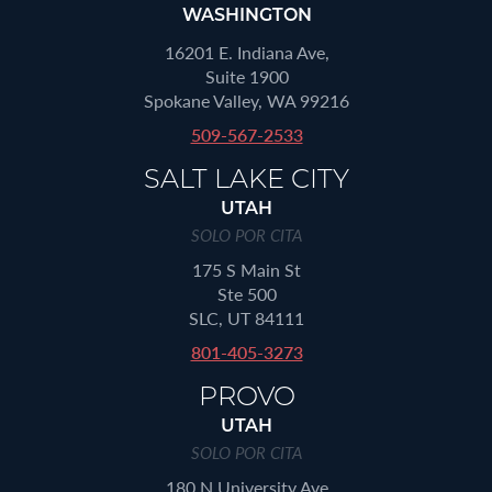
WASHINGTON
16201 E. Indiana Ave,
Suite 1900
Spokane Valley, WA 99216
509-567-2533
SALT LAKE CITY
UTAH
SOLO POR CITA
175 S Main St
Ste 500
SLC, UT 84111
801-405-3273
PROVO
UTAH
SOLO POR CITA
180 N University Ave