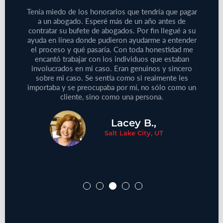
bajo
Tenía miedo de los honorarios que tendría que pagar
iones
a un abogado. Esperé más de un año antes de
Tenía
 de su
contratar su bufete de abogados. Por fin llegué a su
pequeño
reclamo
ayuda en línea donde pudieron ayudarme a entender
que
e este
el proceso y qué pasaría. Con toda honestidad me
médic
aprecie
encantó trabajar con los individuos que estaban
Defini
ersonas
involucrados en mi caso. Eran genuinos y sincero
no
cliente!
sobre mi caso. Se sentía como si realmente les
proble
importaba y se preocupaba por mí, no sólo como un
cliente, sino como una persona.
Lacey B.,
Salt Lake City, UT