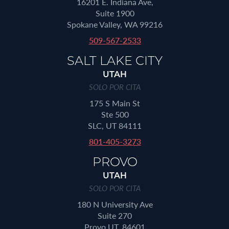
16201 E. Indiana Ave,
Suite 1900
Spokane Valley, WA 99216
509-567-2533
SALT LAKE CITY
UTAH
SOLO POR CITA
175 S Main St
Ste 500
SLC, UT 84111
801-405-3273
PROVO
UTAH
SOLO POR CITA
180 N University Ave
Suite 270
Provo UT, 84601