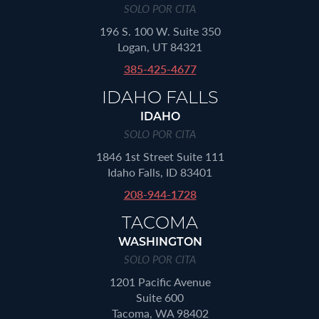
SOLO POR CITA
196 S. 100 W. Suite 350
Logan, UT 84321
385-425-4677
IDAHO FALLS
IDAHO
SOLO POR CITA
1846 1st Street Suite 111
Idaho Falls, ID 83401
208-944-1728
TACOMA
WASHINGTON
SOLO POR CITA
1201 Pacific Avenue
Suite 600
Tacoma, WA 98402