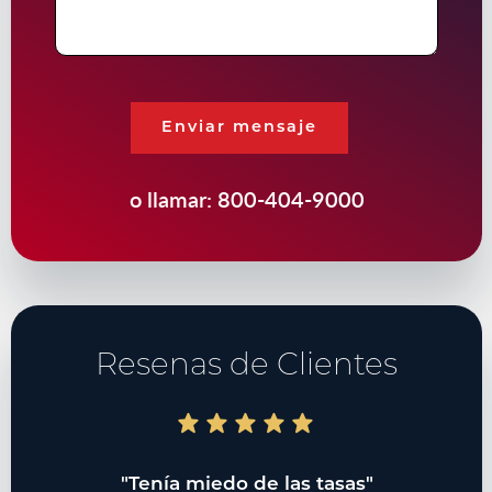
Enviar mensaje
o llamar:
800-404-9000
Resenas de Clientes
do"
"Tenía miedo de las tasas"
"T