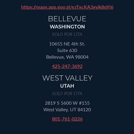
https://maps.app.goo.gl/ezTxcKA3xyik8qYi6
BELLEVUE
WASHINGTON
SOLO POR CITA
10655 NE 4th St.
Suite 630
Bellevue, WA 98004
425-247-3692
WEST VALLEY
UTAH
SOLO POR CITA
2819 S 5600 W #155
West Valley, UT 84120
801-761-0226