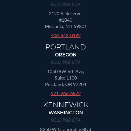
SOLO POR CITA
2120 S. Reserve,
#1040
Missoula, MT 59801
406-642-0192
PORTLAND
OREGON
SOLO POR CITA
1050 SW 6th Ave,
Suite 1100
Portland, OR 97204
971-266-6872
KENNEWICK
WASHINGTON
SOLO POR CITA
8350 W Grandridge Blvd