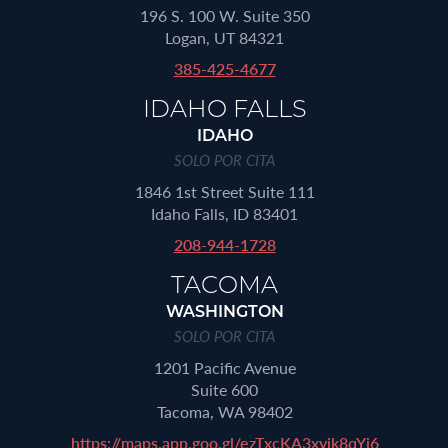
196 S. 100 W. Suite 350
Logan, UT 84321
385-425-4677
IDAHO FALLS
IDAHO
SOLO POR CITA
1846 1st Street Suite 111
Idaho Falls, ID 83401
208-944-1728
TACOMA
WASHINGTON
SOLO POR CITA
1201 Pacific Avenue
Suite 600
Tacoma, WA 98402
https://maps.app.goo.gl/ezTxcKA3xyik8qYi6