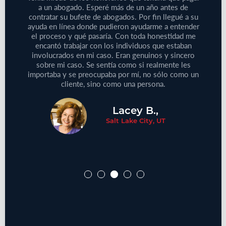
iones
a un abogado. Esperé más de un año antes de
Tenía
 de su
contratar su bufete de abogados. Por fin llegué a su
pequeño
reclamo
ayuda en línea donde pudieron ayudarme a entender
que
e este
el proceso y qué pasaría. Con toda honestidad me
médic
aprecie
encantó trabajar con los individuos que estaban
Defini
ersonas
involucrados en mi caso. Eran genuinos y sincero
no
cliente!
sobre mi caso. Se sentía como si realmente les
proble
importaba y se preocupaba por mí, no sólo como un
cliente, sino como una persona.
Lacey B.,
Salt Lake City, UT