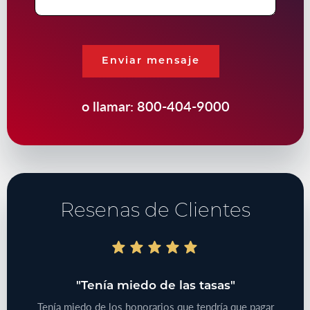
Enviar mensaje
o llamar:
800-404-9000
Resenas de Clientes
do"
"Tenía miedo de las tasas"
"T
bajo
Tenía miedo de los honorarios que tendría que pagar