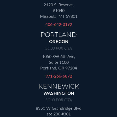
2120 S. Reserve,
#1040
Missoula, MT 59801
406-642-0192
PORTLAND
OREGON
SOLO POR CITA
1050 SW 6th Ave,
Suite 1100
Portland, OR 97204
971-266-6872
KENNEWICK
WASHINGTON
SOLO POR CITA
8350 W Grandridge Blvd
ste 200 #301