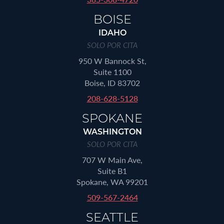
BOISE
IDAHO
SOLO POR CITA
950 W Bannock St,
Suite 1100
Boise, ID 83702
208-628-5128
SPOKANE
WASHINGTON
SOLO POR CITA
707 W Main Ave,
Suite B1
Spokane, WA 99201
509-567-2464
SEATTLE