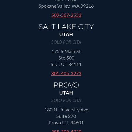
Spokane Valley, WA 99216
509-567-2533
SALT LAKE CITY
UTAH
SOLO POR CITA
175 S Main St
Ste 500
SLC, UT 84111
801-405-3273
PROVO
UTAH
SOLO POR CITA
180 N University Ave
Suite 270
Provo UT, 84601
385-308-4720