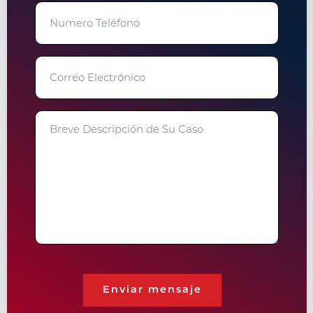
Numero
Teléfono
Correo
Electrónico
Breve
Descripción
de
Su
Caso
Enviar mensaje