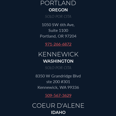
PORTLAND
OREGON
SOLO POR CITA
1050 SW 6th Ave,
Suite 1100
Portland, OR 97204
971-266-6872
KENNEWICK
WASHINGTON
SOLO POR CITA
8350 W Grandridge Blvd
ste 200 #301
Kennewick, WA 99336
509-567-3629
COEUR D'ALENE
IDAHO