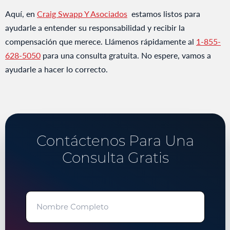
Aquí, en
Craig Swapp Y Asociados
estamos listos para
ayudarle a entender su responsabilidad y recibir la
compensación que merece. Llámenos rápidamente al
1-855-
628-5050
para una consulta gratuita. No espere, vamos a
ayudarle a hacer lo correcto.
Contáctenos Para Una
Consulta Gratis
"
" señala los campos obligatorios
Nombre
Completo