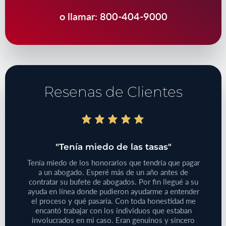
o llamar:
800-404-9000
Resenas de Clientes
do"
"Tenía miedo de las tasas"
"T
bajo
Tenía miedo de los honorarios que tendría que pagar
iones
a un abogado. Esperé más de un año antes de
Tenía
 de su
contratar su bufete de abogados. Por fin llegué a su
pequeño
reclamo
ayuda en línea donde pudieron ayudarme a entender
que
e este
el proceso y qué pasaría. Con toda honestidad me
médic
aprecie
encantó trabajar con los individuos que estaban
Defini
ersonas
involucrados en mi caso. Eran genuinos y sincero
no