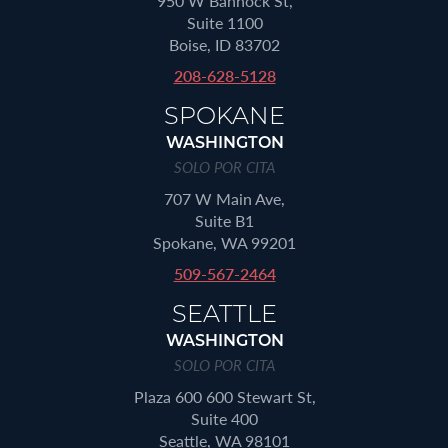
950 W Bannock St,
Suite 1100
Boise, ID 83702
208-628-5128
SPOKANE
WASHINGTON
SOLO POR CITA
707 W Main Ave,
Suite B1
Spokane, WA 99201
509-567-2464
SEATTLE
WASHINGTON
SOLO POR CITA
Plaza 600 600 Stewart St,
Suite 400
Seattle, WA 98101