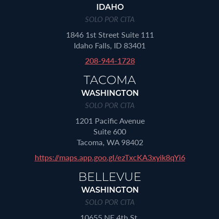
IDAHO
SOLO POR CITA
1846 1st Street Suite 111
Idaho Falls, ID 83401
208-944-1728
TACOMA
WASHINGTON
SOLO POR CITA
1201 Pacific Avenue
Suite 600
Tacoma, WA 98402
https://maps.app.goo.gl/ezTxcKA3xyik8qYi6
BELLEVUE
WASHINGTON
SOLO POR CITA
10655 NE 4th St.