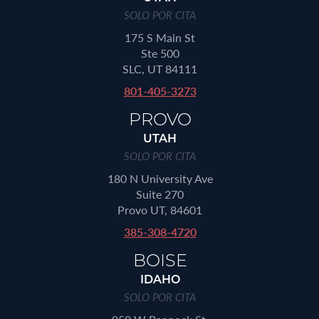
SOLO POR CITA
175 S Main St
Ste 500
SLC, UT 84111
801-405-3273
PROVO
UTAH
SOLO POR CITA
180 N University Ave
Suite 270
Provo UT, 84601
385-308-4720
BOISE
IDAHO
SOLO POR CITA