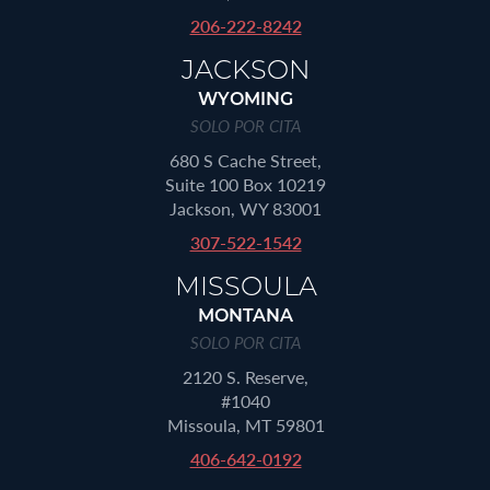
206-222-8242
JACKSON
WYOMING
SOLO POR CITA
680 S Cache Street,
Suite 100 Box 10219
Jackson, WY 83001
307-522-1542
MISSOULA
MONTANA
SOLO POR CITA
2120 S. Reserve,
#1040
Missoula, MT 59801
406-642-0192